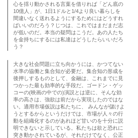
心を揺り動かされる言葉を借りれば「どん底の
10億人」が、1日1ドルと1/4より良い暮らしを
間違いなく送れるようにするためにはどうすれ
ばいいのだろう？じつは、これではまだまだ志
が低いのだ。本当の疑問はこうだ。あの人たち
を金持ちにするには私達はどうしたらいいだろ
う？
大きな社会問題に立ち向かうには、かつてない
水準の協働と集合知が必要だ。集合知の形成を
後押しするものとして、金融は、これまでに見
つかった最も効率的な手段だ。ゴードン・ゲッ
コーの(映画の中での)演説とは逆に、そんな効
率の高さは、強欲は前だから実現したのではな
い。適用市場仮説は私たちに、 みんなが儲けよ
うとするからというだけでは、市場が人々の行
動を組織化するのがあれほど甘いのを十分に説
明できないと示している。私たちは欲と恐れに
突き動かされているが、それだけでなく、公正