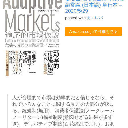
融常識 (日本語) 単行本 –
2020/5/29
posted with
カエレバ
Amazon.co.jpで詳細を見る
人が合理的で市場は効率的だと信じるなら、そ
れでいろんなことに関する見方の大部分が決ま
る。銃規制(無用)、消費者保護法(ノークレーム
ノーリターン)福祉制度(意図せざる結果が多す
ぎ)、デリバティブ制度(百花繚乱でよし)、おあ