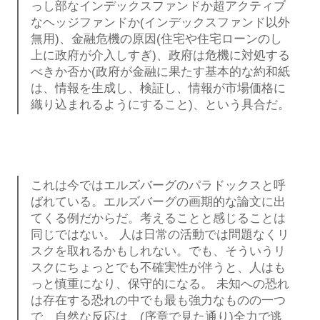
っし部なインデックスファンドか超アクティブ
なヘッジファンドか(インデックスファンド以外
無用)、金融危機の原因(住宅や住宅ローンのし
上に政府が介入しすぎ)、政府は危機に対処する
べきか否か(政府が金融に果たす基本的な約和紙
は、情報を生成し、検証し、情報が市場価格に
織り込まれるようにすること)、という具合だ。
これは今ではエルズバーグのパラドックスと呼
ばれている。エルズバーグの画期的な論文に出
てくる例だからだ。考えることと感じることは
同じではない。 人は日常の活動では問題なくリ
スクを取れるかもしれない。でも、そういうリ
スクにちょっとでも不確実性が伴うと、人はも
っと慎重になり、保守的になる。 未知への恐れ
は存在する恐れの中でも最も強力なものの一つ
で、自然な反応は、(序章で見た通り)全力で逃