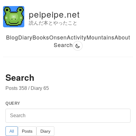
peipeipe.net
読んだ本とやったこと
Blog
Diary
Books
Onsen
Activity
Mountains
About
Search
Search
Posts 358 / Diary 65
QUERY
All
Posts
Diary