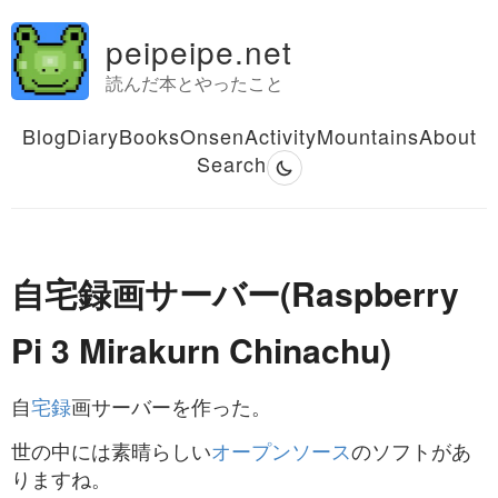
peipeipe.net
読んだ本とやったこと
Blog
Diary
Books
Onsen
Activity
Mountains
About
Search
自宅録画サーバー(Raspberry
Pi 3 Mirakurn Chinachu)
自
宅録
画サーバーを作った。
世の中には素晴らしい
オープンソース
のソフトがあ
りますね。