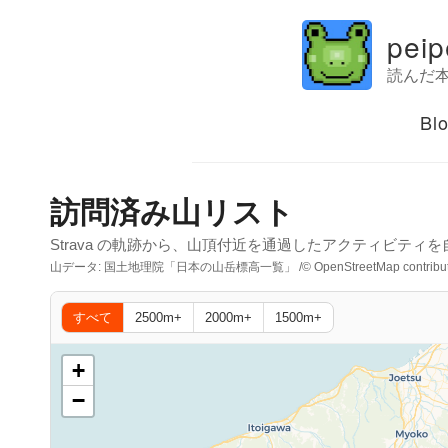
peip
読んだ
Bl
訪問済み山リスト
Strava の軌跡から、山頂付近を通過したアクティビティ
山データ: 国土地理院「日本の山岳標高一覧」 /
© OpenStreetMap contribu
すべて
2500m+
2000m+
1500m+
+
−