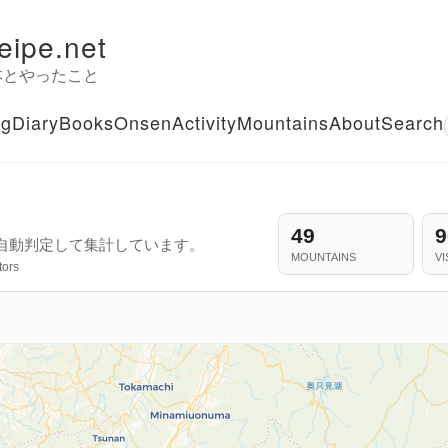
eipe.net
本とやったこと
og
Diary
Books
Onsen
Activity
Mountains
About
Search
49
9
を自動判定して集計しています。
MOUNTAINS
VI
tors