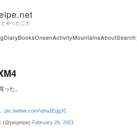
eipe.net
本とやったこと
og
Diary
Books
Onsen
Activity
Mountains
About
Search
XM4
を買った。
r…
pic.twitter.com/vjhaJEqgJC
@peipeipe)
February 26, 2021