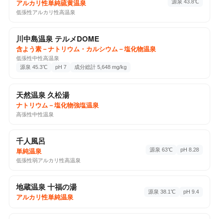
源泉 43.8℃
アルカリ性単純硫黄温泉
扉温泉 桧の湯
低張性アルカリ性高温泉
アルカリ性単純温泉
分析書
入山辺8967-4-28 (山辺地区農業生活改善センター), 松
本市, 長野県, 390-0222
川中島温泉 テルメDOME
1回チェックイン
Google Maps ↗
含よう素－ナトリウム・カルシウム－塩化物温泉
低張性中性高温泉
源泉 45.3℃
pH 7
成分総計 5,648 mg/kg
♨️ 温泉・サウナ
2026-05-02
むれ温泉 天狗の館
天然温泉 久松湯
ナトリウム・カルシウム－塩化物・炭酸水素塩
分析書
ナトリウム－塩化物強塩温泉
冷鉱泉
高張性中性温泉
川上2755-345, 飯綱町, 長野県, 389-1226
1回チェックイン
Google Maps ↗
千人風呂
源泉 63℃
pH 8.28
単純温泉
低張性弱アルカリ性高温泉
♨️ 温泉・サウナ
2026-04-26
六番湯 目洗の湯
地蔵温泉 十福の湯
ナトリウム・カルシウム－硫酸塩・塩化物温泉
分析書
源泉 38.1℃
pH 9.4
平穏, 山ノ内町, 長野県, 381-0401
アルカリ性単純温泉
1回チェックイン
Google Maps ↗