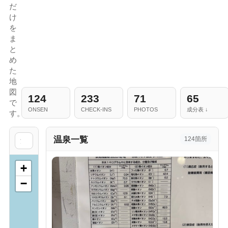
だ
け
を
ま
と
め
た
地
図
124
233
71
65
で
ONSEN
CHECK-INS
PHOTOS
成分表
す。
温泉一覧
124箇所
+
−