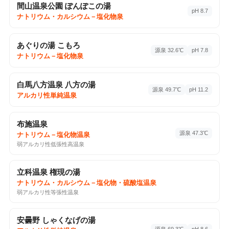
間山温泉公園 ぽんぽこの湯
pH 8.7
ナトリウム・カルシウム－塩化物泉
♨️ 温泉・サウナ
2026-04-26
九番湯 渋大湯
あぐりの湯 こもろ
ナトリウム・カルシウム－硫酸塩・塩化物泉
分析書
源泉 32.6℃
pH 7.8
ナトリウム－塩化物泉
平穏, 山ノ内町, 長野県, 381-0401
1回チェックイン
Google Maps ↗
白馬八方温泉 八方の湯
📷 6
源泉 49.7℃
pH 11.2
アルカリ性単純温泉
♨️ 温泉・サウナ
2026-04-20
びんぐし湯さん館
布施温泉
アルカリ性単純硫黄温泉
分析書
源泉 47.3℃
ナトリウム－塩化物温泉
大字網掛2002-4, 埴科郡, 長野県, 389-0604
弱アルカリ性低張性高温泉
10回チェックイン
Google Maps ↗
立科温泉 権現の湯
♨️
ナトリウム・カルシウム－塩化物・硫酸塩温泉
弱アルカリ性等張性温泉
♨️ 温泉・サウナ
2026-04-12
ホットプラザ浅間 足湯
安曇野 しゃくなげの湯
ホットプラザ浅間 玄関前, 松本市, 長野県, 390-0303