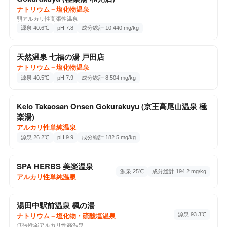
松代町東条2832, 長野市, 長野県, 381-1221
ナトリウム－塩化物温泉
1回チェックイン
Google Maps ↗
弱アルカリ性高張性温泉
源泉 40.6℃
pH 7.8
成分総計 10,440 mg/kg
📷 3
♨️ 温泉・サウナ
2025-09-21
天然温泉 七福の湯 戸田店
湖天の湯
ナトリウム－塩化物温泉
カルシウム・ナトリウム－硫酸塩泉
分析書
源泉 40.5℃
pH 7.9
成分総計 8,504 mg/kg
北佐久郡立科町, 長野県, 384-2309
3回チェックイン
Google Maps ↗
Keio Takaosan Onsen Gokurakuyu (京王高尾山温泉 極
楽湯)
アルカリ性単純温泉
♨️ 温泉・サウナ
2025-08-15
源泉 26.2℃
pH 9.9
成分総計 182.5 mg/kg
Komakusa no Yu (こまくさの湯)
アルカリ性単純温泉
分析書
赤穂759-4, 駒ヶ根市, 長野県, 399-4117
SPA HERBS 美楽温泉
源泉 25℃
成分総計 194.2 mg/kg
1回チェックイン
Google Maps ↗
アルカリ性単純温泉
♨️
湯田中駅前温泉 楓の湯
源泉 93.3℃
ナトリウム－塩化物・硫酸塩温泉
低張性弱アルカリ性高温泉
♨️ 温泉・サウナ
2025-08-14