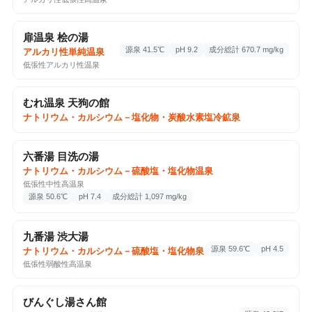
1回チェックイン
Google Maps ↗
📷 2
扉温泉 桧の湯
源泉 41.5℃
pH 9.2
成分総計 670.7 mg/kg
アルカリ性単純温泉
♨️ 温泉・サウナ
2026-05-16
低張性アルカリ性温泉
室賀温泉ささらの湯
単純硫黄温泉
分析書
むれ温泉 天狗の館
上室賀1232-1, 上田市, 長野県, 386-1541
ナトリウム・カルシウム－塩化物・炭酸水素塩冷鉱泉
湯質最高であった
7回チェックイン
Google Maps ↗
六番湯 目洗の湯
♨️
ナトリウム・カルシウム－硫酸塩・塩化物温泉
低張性中性高温泉
源泉 50.6℃
pH 7.4
成分総計 1,097 mg/kg
♨️ 温泉・サウナ
2026-05-07
天然超音波温泉発祥地碑
九番湯 渋大湯
磯部1125, 千曲市, 長野県, 389-0806
源泉 59.6℃
pH 4.5
ナトリウム・カルシウム－硫酸塩・塩化物泉
1回チェックイン
Google Maps ↗
低張性弱酸性高温泉
びんぐし湯さん館
♨️ 温泉・サウナ
2026-05-04