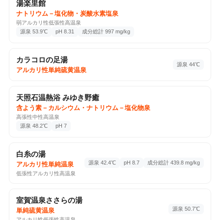
湯楽里館
カラコロの足湯
ナトリウム－塩化物・炭酸水素塩泉
アルカリ性単純硫黄温泉
分析書
弱アルカリ性低張性高温泉
源泉 53.9℃
pH 8.31
成分総計 997 mg/kg
上山田温泉2-9-1, 千曲市, 長野県, 389-0821
3回チェックイン
Google Maps ↗
カラコロの足湯
源泉 44℃
♨️
アルカリ性単純硫黄温泉
♨️ 温泉・サウナ
2026-05-31
天照石温熱浴 みゆき野癒
天照石温熱浴 みゆき野癒
含よう素－カルシウム・ナトリウム－塩化物泉
高張性中性高温泉
含よう素－カルシウム・ナトリウム－塩化物泉
分析書
源泉 48.2℃
pH 7
蓮269, 飯山市, 長野県, 389-2256
2回チェックイン
Google Maps ↗
白糸の湯
📷 2
源泉 42.4℃
pH 8.7
成分総計 439.8 mg/kg
アルカリ性単純温泉
♨️ 温泉・サウナ
2026-05-30
低張性アルカリ性高温泉
白糸の湯
アルカリ性単純温泉
分析書
室賀温泉ささらの湯
里山辺85-1, 松本市, 長野県, 390-0221
源泉 50.7℃
単純硫黄温泉
ぬるめ、軽め、シャンプー類ないけど400円
アルカリ性低張性高温泉