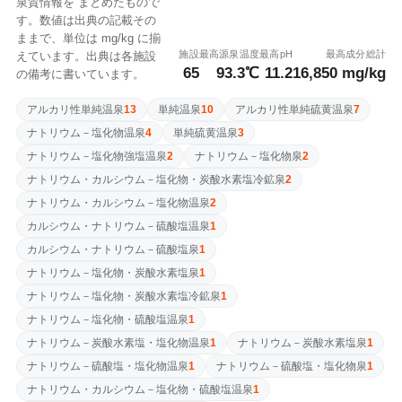
泉質情報を まとめたもので
す。数値は出典の記載その
ままで、単位は mg/kg に揃
施設
最高源泉温度
最高pH
最高成分総計
えています。出典は各施設
65
93.3℃
11.2
16,850 mg/kg
の備考に書いています。
アルカリ性単純温泉
13
単純温泉
10
アルカリ性単純硫黄温泉
7
ナトリウム－塩化物温泉
4
単純硫黄温泉
3
ナトリウム－塩化物強塩温泉
2
ナトリウム－塩化物泉
2
📷 2
ナトリウム・カルシウム－塩化物・炭酸水素塩冷鉱泉
2
♨️ 温泉・サウナ
2026-07-26
ナトリウム・カルシウム－塩化物温泉
2
湯けむり屋敷 薬師の湯
カルシウム・ナトリウム－硫酸塩温泉
1
単純温泉
分析書
カルシウム・ナトリウム－硫酸塩泉
1
平2811-41, 大町市, 長野県, 398-0001
ナトリウム－塩化物・炭酸水素塩泉
1
新館と休館あり。新館のみ入った。薄め。ニフティ温
ナトリウム－塩化物・炭酸水素塩冷鉱泉
1
泉割引あり
1回チェックイン
Google Maps ↗
ナトリウム－塩化物・硫酸塩温泉
1
ナトリウム－炭酸水素塩・塩化物温泉
1
ナトリウム－炭酸水素塩泉
1
ナトリウム－硫酸塩・塩化物温泉
1
ナトリウム－硫酸塩・塩化物泉
1
ナトリウム・カルシウム－塩化物・硫酸塩温泉
1