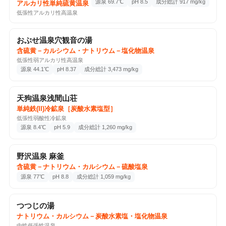
源泉 69.7℃
pH 8.5
成分総計 917 mg/kg
アルカリ性単純硫黄温泉
31回チェックイン
Google Maps ↗
低張性アルカリ性高温泉
📷 3
おぶせ温泉穴観音の湯
♨️ 温泉・サウナ
2026-06-29
含硫黄－カルシウム・ナトリウム－塩化物温泉
黄金の湯松代荘
低張性弱アルカリ性高温泉
ナトリウム・カルシウム－塩化物温泉
分析書
源泉 44.1℃
pH 8.37
成分総計 3,473 mg/kg
松代町東条3541, 長野市, 長野県
めっちゃ濁り 鉄の匂い
天狗温泉浅間山荘
1回チェックイン
Google Maps ↗
単純鉄(II)冷鉱泉［炭酸水素塩型］
低張性弱酸性冷鉱泉
源泉 8.4℃
pH 5.9
成分総計 1,260 mg/kg
♨️ 温泉・サウナ
2026-06-28
ホットプラザ浅間
野沢温泉 麻釜
アルカリ性単純温泉
分析書
浅間温泉3-16-3, 松本市, 長野県, 390-0303
含硫黄－ナトリウム・カルシウム－硫酸塩泉
源泉 77℃
pH 8.8
成分総計 1,059 mg/kg
2回チェックイン
Google Maps ↗
📷 2
つつじの湯
♨️ 温泉・サウナ
2026-06-21
ナトリウム・カルシウム－炭酸水素塩・塩化物温泉
Uu Ueda
中性低張性温泉