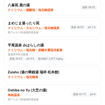
八峯苑 鹿の湯
源泉 39.5℃
♨️ 温泉・サウナ
2026-01-18
ナトリウム－硫酸塩・塩化物温泉
林檎の湯屋 おぶ〜
石芝3-9-44, 松本市, 長野県, 399-0007
まめじま湯ったり苑
3回チェックイン
Google Maps ↗
源泉 48.8℃
pH 7.9
ナトリウム・カルシウム－塩化物温泉
弱アルカリ性低張性高温泉
♨️
平尾温泉 みはらしの湯
♨️ 温泉・サウナ
2026-01-10
ナトリウム－塩化物・炭酸水素塩冷鉱泉
間山温泉公園 ぽんぽこの湯
低張性中性冷鉱泉
源泉 20.6℃
pH 6.9
成分総計 2,977 mg/kg
ナトリウム・カルシウム－塩化物泉
分析書
間山956, 中野市, 長野県, 383-0033
1回チェックイン
Google Maps ↗
Zuisho (湯の華銭湯 瑞祥 松本館)
ナトリウム－塩化物泉
📷 3
♨️ 温泉・サウナ
2025-12-30
Oshiba no Yu (大芝の湯)
あぐりの湯 こもろ
源泉 43.7℃
pH 8
単純温泉
ナトリウム－塩化物泉
分析書
弱アルカリ性低張性高温泉
大久保1145-1, 小諸市, 長野県, 384-0071