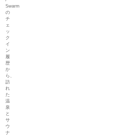
Swarm
の
チ
ェ
ッ
ク
イ
ン
履
歴
か
ら、
訪
れ
た
温
泉
と
サ
ウ
ナ