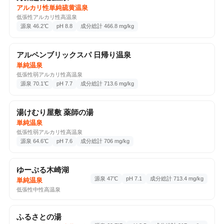
含硫黄－ナトリウム・カルシウム－硫酸塩泉
アルカリ性単純硫黄温泉
分析書
豊郷, 野沢温泉村, 長野県, 389-2502
低張性アルカリ性高温泉
源泉 46.2℃
pH 8.8
成分総計 466.8 mg/kg
1回チェックイン
Google Maps ↗
📷 2
アルペンブリックスパ 日帰り温泉
♨️ 温泉・サウナ
2026-07-05
単純温泉
つつじの湯
低張性弱アルカリ性高温泉
源泉 70.1℃
pH 7.7
成分総計 713.6 mg/kg
ナトリウム・カルシウム－炭酸水素塩・塩化物
分析書
温泉
田代930, 嬬恋村, 群馬県, 377-1614
湯けむり屋敷 薬師の湯
キャベツマラソンの後 冷泉があって岩盤浴が同料金
単純温泉
1回チェックイン
Google Maps ↗
低張性弱アルカリ性高温泉
源泉 64.6℃
pH 7.6
成分総計 706 mg/kg
♨️ 温泉・サウナ
2026-07-03
ゆーぷる木崎湖
THE SPA 西新井
源泉 47℃
pH 7.1
成分総計 713.4 mg/kg
単純温泉
ナトリウム－塩化物強塩温泉
分析書
低張性中性高温泉
西新井栄町1-17-10 (ウェルネスタウン西新井 3F-4F),
足立区, 東京都, 123-0843
2026/07/03 化粧水と乳液が設置されるようになって
ふるさとの湯
いた