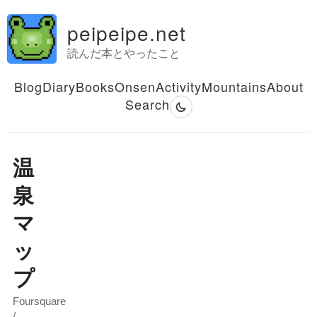
peipeipe.net
読んだ本とやったこと
Blog
Diary
Books
Onsen
Activity
Mountains
About
Search
温
泉
マ
ッ
プ
Foursquare
/