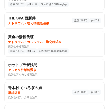
源泉 38.5℃
pH 7.36
成分総計 1,940 mg/kg
上田市, 長野県, 386-0002
2回チェックイン
Google Maps ↗
THE SPA 西新井
源泉 45.5℃
pH 7.2
ナトリウム－塩化物強塩温泉
♨️ 温泉・サウナ
2026-06-20
青木村 くつろぎの湯
黄金の湯松代荘
単純温泉
分析書
ナトリウム・カルシウム－塩化物温泉
大字田沢3244-1, 小県郡青木村, 長野県, 386-1601
高張性中性高温泉
1回チェックイン
Google Maps ↗
源泉 43.8℃
pH 6.7
成分総計 16,850 mg/kg
📷 5
ホットプラザ浅間
♨️ 温泉・サウナ
2026-06-14
湯楽里館
アルカリ性単純温泉
低張性アルカリ性高温泉
ナトリウム－塩化物・炭酸水素塩泉
分析書
和3875, 東御市, 長野県, 389-0505
ロケーション最高
青木村 くつろぎの湯
6回チェックイン
Google Maps ↗
源泉 38.3℃
pH 8.2
単純温泉
低張性弱アルカリ性温泉
📷 3
♨️ 温泉・サウナ
2026-06-13