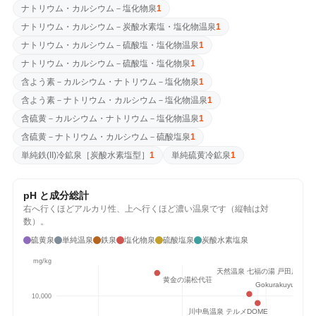
ナトリウム・カルシウム－塩化物泉
1
ナトリウム・カルシウム－炭酸水素塩・塩化物温泉
1
ナトリウム・カルシウム－硫酸塩・塩化物温泉
1
ナトリウム・カルシウム－硫酸塩・塩化物泉
1
📷 3
含よう素－カルシウム・ナトリウム－塩化物泉
1
含よう素－ナトリウム・カルシウム－塩化物温泉
1
♨️ 温泉・サウナ
2026-07-25
含硫黄－カルシウム・ナトリウム－塩化物温泉
1
ゆーぷる木崎湖
含硫黄－ナトリウム・カルシウム－硫酸塩泉
1
単純温泉
分析書
平10639-1, 大町市, 長野県, 398-0001
単純鉄(II)冷鉱泉［炭酸水素塩型］
1
単純硫黄冷鉱泉
1
白馬クロスカントリー駅伝後に急いで利用 900円 サ
ウナあり水風呂なし
pH と成分総計
1回チェックイン
Google Maps ↗
右へ行くほどアルカリ性、上へ行くほど濃い温泉です（縦軸は対
📷 4
数）。
硫黄泉
単純温泉
鉄泉
塩化物泉
硫酸塩泉
炭酸水素塩泉
♨️ 温泉・サウナ
2026-07-19
ふるさとの湯
mg/kg
天然温泉 七福の湯 戸田店
アルカリ性単純硫黄温泉
分析書
黄金の湯松代荘
Gokurakuyu
豊郷8734, 野沢温泉村, 長野県, 389-2502
10,000
やはり良い！！
川中島温泉 テルメDOME