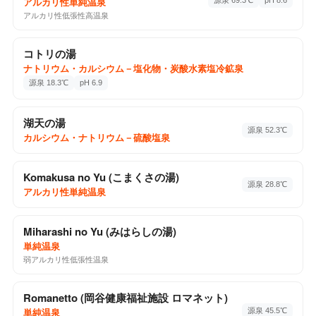
源泉 69.3℃
pH 8.6
アルカリ性単純温泉
2回チェックイン
Google Maps ↗
アルカリ性低張性高温泉
♨️
コトリの湯
ナトリウム・カルシウム－塩化物・炭酸水素塩冷鉱泉
源泉 18.3℃
pH 6.9
♨️ 温泉・サウナ
2026-04-05
川中島温泉 テルメDOME
湖天の湯
含よう素－ナトリウム・カルシウム－塩化物温
分析書
源泉 52.3℃
泉
カルシウム・ナトリウム－硫酸塩泉
川中島町今井1780-1, 長野市, 長野県, 381-2226
1回チェックイン
Google Maps ↗
Komakusa no Yu (こまくさの湯)
源泉 28.8℃
アルカリ性単純温泉
♨️ 温泉・サウナ
2026-02-28
天然温泉 久松湯
Miharashi no Yu (みはらしの湯)
ナトリウム－塩化物強塩温泉
分析書
単純温泉
桜台4-32-15, 練馬区, 東京都, 176-0002
弱アルカリ性低張性温泉
2回チェックイン
Google Maps ↗
Romanetto (岡谷健康福祉施設 ロマネット)
源泉 45.5℃
単純温泉