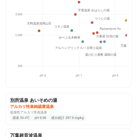
2回チェックイン
Google Maps ↗
お
平尾温泉 みはらしの湯
3,000
和田
つつじの湯
♨️ 温泉・サウナ
2026-07-12
天狗温泉浅間山荘
コタン温泉
Ryūsenji-no-Yu
おぶせ温泉穴観音の湯
湯楽
1,000
六番湯 目洗の湯
含硫黄－カルシウム・ナトリウム－塩化物温泉
ゆーぷる木崎湖
分析書
雁田1194, 小布施町, 長野県, 381-0211
万葉超音波
アルペンブリックスパ 日帰り温泉
小布施ミニマラソンの後。やはり最高に湯質いいな
湯けむり屋敷 薬師の湯
2回チェックイン
Google Maps ↗
200
📷 2
Ke
pH 6
pH 7
pH 8
♨️ 温泉・サウナ
2026-07-11
天狗温泉浅間山荘
単純鉄(II)冷鉱泉［炭酸水素塩型］
分析書
別所温泉 あいそめの湯
甲又4766-2, 小諸市, 長野県, 384-0801
アルカリ性単純硫黄温泉
1回チェックイン
Google Maps ↗
低張性アルカリ性高温泉
源泉 50.4℃
pH 8.86
成分総計 287.9 mg/kg
♨️ 温泉・サウナ
2026-07-10
野沢温泉 麻釜
万葉超音波温泉