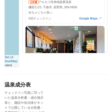
アルカリ性単純硫黄温泉
分析書
磯部1125, 千曲市, 長野県, 389-0806
めちゃくちゃ良い
6回チェックイン
Google Maps ↗
Leaflet
|
©
enStreetMap
tributors
📷 2
♨️ 温泉・サウナ
2026-08-02
温泉成分表
アルペンブリックスパ 日帰り温泉
単純温泉
分析書
チェックイン写真に写って
池ノ平2413−11, 妙高市, 新潟県, 949-2112
いた温泉分析書・成分掲示
ここ来たことあるぞ！水上とだな。
表と、施設や自治体がネッ
トで公開している分析書・
2回チェックイン
Google Maps ↗