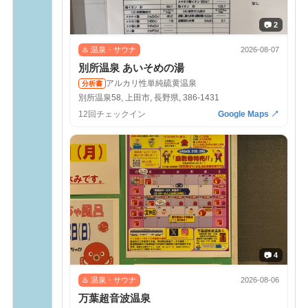
📷 2
♨️ 温泉・サウナ
2026-08-07
別所温泉 あいそめの湯
アルカリ性単純硫黄温泉
分析書
別所温泉58, 上田市, 長野県, 386-1431
12回チェックイン
Google Maps ↗
📷 4
♨️ 温泉・サウナ
2026-08-06
万葉超音波温泉