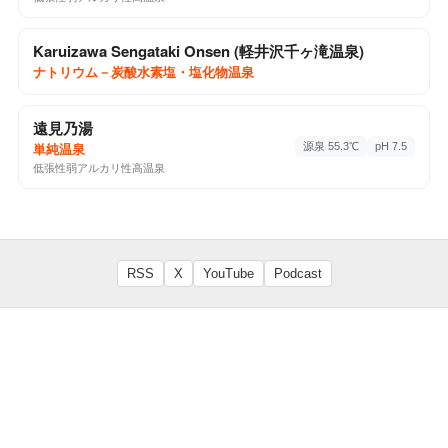
Miharashi no Yu (みはらしの湯)
Karuizawa Sengataki Onsen (軽井沢千ヶ滝温泉)
単純温泉
分析書
西箕輪3480-1 (みはらしファーム), 伊那市, 長野県,
ナトリウム－炭酸水素塩・塩化物温泉
399-4501
1回チェックイン
Google Maps ↗
遠見乃湯
源泉 55.3℃
pH 7.5
単純温泉
♨️
低張性弱アルカリ性高温泉
♨️ 温泉・サウナ
2025-08-10
Romanetto (岡谷健康福祉施設 ロマネット)
単純温泉
分析書
RSS
X
YouTube
Podcast
長地権現町4-1-24, 岡谷市, 長野県, 394-0081
1回チェックイン
Google Maps ↗
♨️
♨️ 温泉・サウナ
2025-08-02
いいやま湯滝温泉