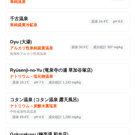
単純温泉
♨️ 温泉・サウナ
2025-10-18
立科温泉 権現の湯
千古温泉
ナトリウム・カルシウム－塩化物・硫酸塩温泉
分析書
源泉 24.4℃
pH 8.6
単純硫黄冷鉱泉
大字山部363-2, 立科町, 長野県, 384-2307
1回チェックイン
Google Maps ↗
Oyu (大湯)
源泉 50.6℃
成分総計 307 mg/kg
♨️
アルカリ性単純硫黄温泉
低張性アルカリ性高温泉
♨️ 温泉・サウナ
2025-09-28
Ryūsenji-no-Yu (竜泉寺の湯 草加谷塚店)
安曇野 しゃくなげの湯
ナトリウム－塩化物温泉
アルカリ性単純温泉
分析書
源泉 19.1℃
pH 7.5
成分総計 1,143 mg/kg
穂高有明7726-4, 安曇野市, 長野県, 399-8301
1回チェックイン
Google Maps ↗
コタン温泉 (コタン温泉 露天風呂)
ナトリウム－炭酸水素塩泉
♨️ 温泉・サウナ
2025-09-23
中性低張性高温泉
源泉 69.6℃
pH 6.8
成分総計 1,280 mg/kg
コトリの湯
ナトリウム・カルシウム－塩化物・炭酸水素塩
分析書
冷鉱泉
Gokurakuyu (極楽湯 和光店)