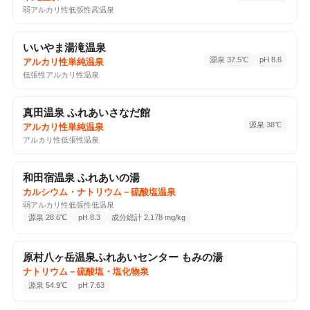
♨️ 温泉・サウナ
2026-02-03
弱アルカリ性低張性高温泉
野沢温泉スキー場
大字豊郷7653, 野沢温泉村, 長野県, 389-2502
いいやま湯滝温泉
2回目スキー
源泉 37.5℃
pH 8.6
アルカリ性単純温泉
2回チェックイン
Google Maps ↗
低張性アルカリ性温泉
真田温泉 ふれあいさなだ館
♨️ 温泉・サウナ
2026-02-01
源泉 38℃
アルカリ性単純温泉
千人風呂
アルカリ性低張性温泉
単純温泉
分析書
湖岸通り4-1-9 (浴場棟), 諏訪市, 長野県, 392-0027
和田宿温泉 ふれあいの湯
1回チェックイン
Google Maps ↗
カルシウム・ナトリウム－硫酸塩温泉
📷 3
弱アルカリ性低張性低温泉
源泉 28.6℃
pH 8.3
成分総計 2,178 mg/kg
♨️ 温泉・サウナ
2026-01-25
地蔵温泉 十福の湯
原村八ヶ岳温泉ふれあいセンター もみの湯
アルカリ性単純温泉
分析書
真田町傍陽9097-70, 上田市, 長野県, 386-2203
ナトリウム－硫酸塩・塩化物泉
源泉 54.9℃
pH 7.63
3回チェックイン
Google Maps ↗
📷 3