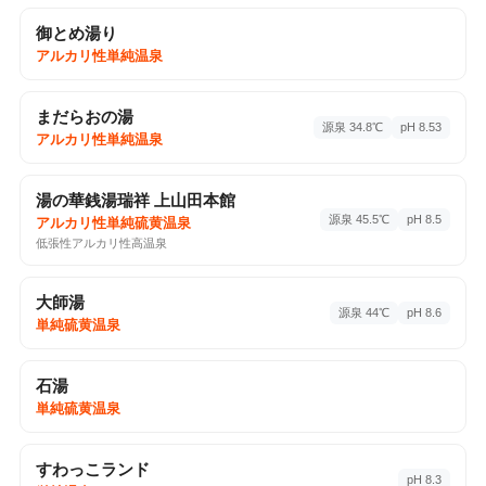
1回チェックイン
Google Maps ↗
御とめ湯り
アルカリ性単純温泉
♨️
まだらおの湯
♨️ 温泉・サウナ
2025-12-29
源泉 34.8℃
pH 8.53
アルカリ性単純温泉
白馬八方温泉 八方の湯
アルカリ性単純温泉
分析書
湯の華銭湯瑞祥 上山田本館
北城5695, 白馬村, 長野県
源泉 45.5℃
pH 8.5
1回チェックイン
Google Maps ↗
アルカリ性単純硫黄温泉
低張性アルカリ性高温泉
♨️ 温泉・サウナ
2025-10-19
大師湯
源泉 44℃
pH 8.6
布施温泉
単純硫黄温泉
ナトリウム－塩化物温泉
分析書
布施1228, 佐久市, 長野県, 384-2203
石湯
1回チェックイン
Google Maps ↗
単純硫黄温泉
♨️
すわっこランド
pH 8.3